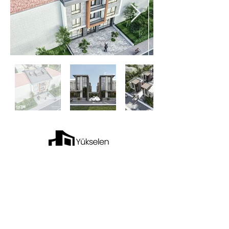
"Marmara Bölgesi’nin kent dokusunu
dönüştürme hedefimizle yola çıktığımız ilk
günden bu yana, sektörde güven ve kaliteyi
temsil eden bir marka olmayı başardık..."
DETAY