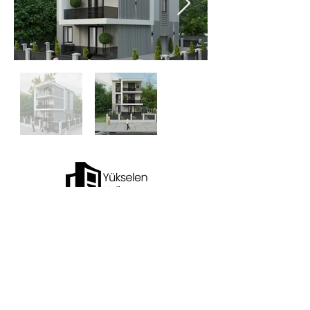
"Marmara Bölgesi’nin kent dokusunu
dönüştürme hedefimizle yola çıktığımız ilk
günden bu yana, sektörde güven ve kaliteyi
temsil eden bir marka olmayı başardık..."
DETAY